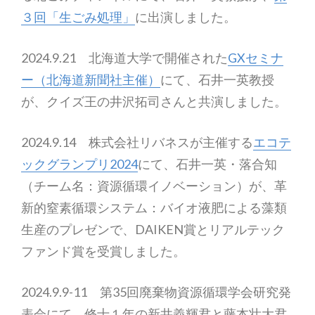
３回「生ごみ処理」
に出演しました。
2024.9.21 北海道大学で開催された
GXセミナ
ー（北海道新聞社主催）
にて、石井一英教授
が、クイズ王の井沢拓司さんと共演しました。
2024.9.14 株式会社リバネスが主催する
エコテ
ックグランプリ2024
にて、石井一英・落合知
（チーム名：資源循環イノベーション）が、革
新的窒素循環システム：バイオ液肥による藻類
生産のプレゼンで、DAIKEN賞とリアルテック
ファンド賞を受賞しました。
2024.9.9-11 第35回廃棄物資源循環学会研究発
表会にて、修士１年の新井義輝君と藤本壮大君